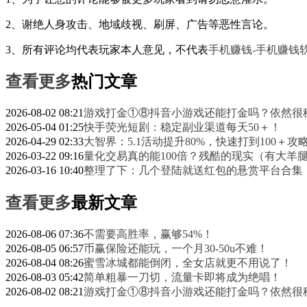
2、谢绝人身攻击、地域歧视、刷屏、广告等恶性言论。
3、所有评论均代表玩家本人意见，不代表
手机赚钱-手机赚钱软
查看更多
热门文章
2026-08-02 08:21
游戏打金①⑧抖音小游戏还能打金吗？依然很
2026-05-04 01:25
快手荧光短剧：稳定副业渠道每天50＋！
2026-04-29 02:33
大智界：5.1活动提升80%，快速打到100＋攻
2026-03-22 09:16
量化交易真的能100倍？残酷的现实（有大羊
2026-03-16 10:40
整理了下：几个登陆就送红包的悬赏平台合集
查看更多
最新文章
2026-08-06 07:36
不需要高胜率，赢够54%！
2026-08-05 06:57
币赢保险还能玩，一个月30-50u不难！
2026-08-04 08:26
蜜雪冰城都能倒闭，全女店就更不用说了！
2026-08-03 05:42
简单粗暴一刀切，流量卡即将成为绝唱！
2026-08-02 08:21
游戏打金①⑧抖音小游戏还能打金吗？依然很