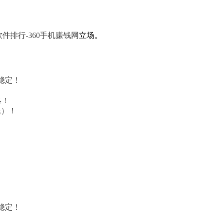
件排行-360手机赚钱网
立场。
稳定！
略！
腿）！
稳定！