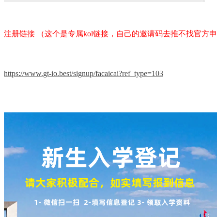
注册链接 （这个是专属kol链接，自己的邀请码去推不找官方
https://www.gt-io.best/signup/facaicai?ref_type=103