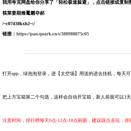
我用夸克网盘给你分享了「轻松极速躲避」，点击链接或复制整
筷莱妻期飨鼍魍夺郝
/~c07d38kxh2~:/
链接：
https://pan.quark.cn/s/388988075c05
打开app，绿泡泡登录，进【太空场】用送的进去挂机，每天可以
把上方宝箱第二个勾选，这样会自动开宝箱，新人前面可以3天每
注意时间，排行榜每天0点-12点-18点刷新，建议踩点去玩，