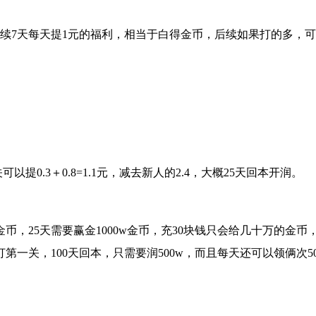
天每天提1元的福利，相当于白得金币，后续如果打的多，可以冲个
提0.3＋0.8=1.1元，减去新人的2.4，大概25天回本开润。
金币，25天需要赢金1000w金币，充30块钱只会给几十万的金
一关，100天回本，只需要润500w，而且每天还可以领俩次5