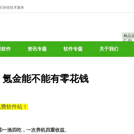
、区块链技术服务
应用
资讯
果软件
资讯专题
软件专题
关于我们
资讯
应用
热门
，氪金能不能有零花钱
0免费软件站
！
④一渔四吃，一次养机四重收益
。