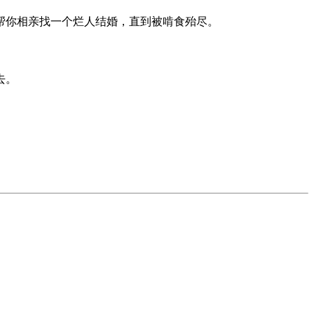
帮你相亲找一个烂人结婚，直到被啃食殆尽。
去。