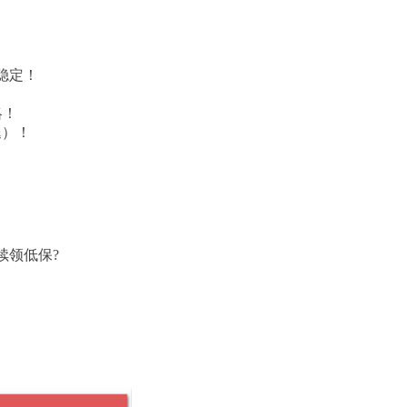
稳定！
略！
腿）！
续领低保?