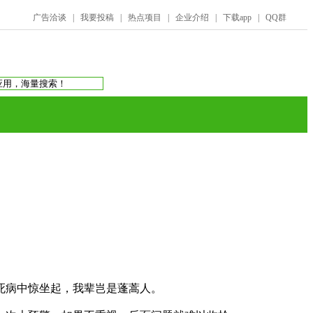
广告洽谈
|
我要投稿
|
热点项目
|
企业介绍
|
下载app
|
QQ群
搜索：
庞氏骗局
虚拟币交易所
蚂蚁帮扶
死病中惊坐起，我辈岂是蓬蒿人。