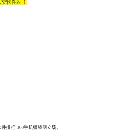
0免费软件站
！
件排行-360手机赚钱网
立场。