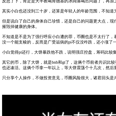
反思了下，肯定是大半夜喝肯德基的冰阔落喝出问题了，再加
其实小白也还没到三十岁，还算是年轻人的年龄范围，不知道
但是说白了自己的身体自己珍惜，还是自己的问题更大点，现
摧毁掉健康的身体。
不知道是不是为了强行呼应小白遭的罪，币圈也是不太行了，暴
没一个能支棱的，反而是广受诟病的pi不仅没咋跌，还小涨了
小白觉得pi还行，大饼暴跌他不跌，说明强庄控盘，筹码比较
其它的币，除了大饼，就是bnb和gt了，这俩个币前者共识
也还凑活。这俩个币拿一年以上，等大饼震荡个十几次，然后
只分享个人操作，不做投资意见，币圈风险很大，诸君回头是