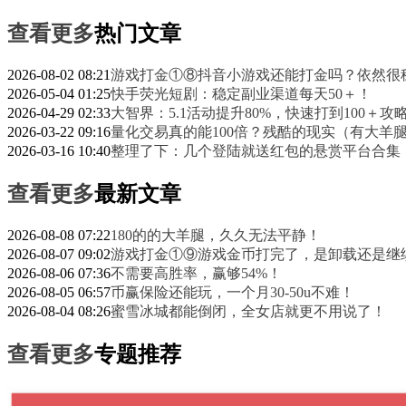
查看更多
热门文章
2026-08-02 08:21
游戏打金①⑧抖音小游戏还能打金吗？依然很
2026-05-04 01:25
快手荧光短剧：稳定副业渠道每天50＋！
2026-04-29 02:33
大智界：5.1活动提升80%，快速打到100＋攻
2026-03-22 09:16
量化交易真的能100倍？残酷的现实（有大羊
2026-03-16 10:40
整理了下：几个登陆就送红包的悬赏平台合集
查看更多
最新文章
2026-08-08 07:22
180的的大羊腿，久久无法平静！
2026-08-07 09:02
游戏打金①⑨游戏金币打完了，是卸载还是继
2026-08-06 07:36
不需要高胜率，赢够54%！
2026-08-05 06:57
币赢保险还能玩，一个月30-50u不难！
2026-08-04 08:26
蜜雪冰城都能倒闭，全女店就更不用说了！
查看更多
专题推荐